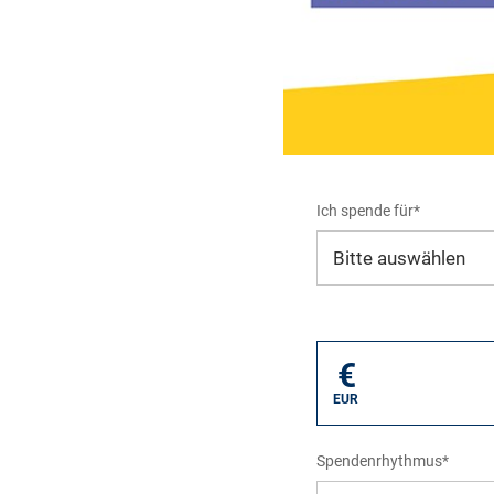
Ich spende für*
Mein eigener Zweck*
€
EUR
Spendenrhythmus*