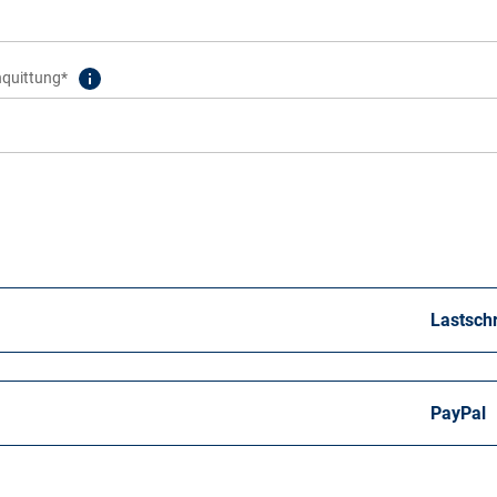
nquittung*
Lastschr
PayPal