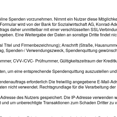
, online Spenden vorzunehmen. Nimmt ein Nutzer diese Möglichke
ormular wird von der Bank für Sozialwirtschaft AG, Konrad-Aden
gs daher unmittelbar mit einer verschlüsselten SSL-Verbindun
egeben. Eine Weitergabe der Daten an sonstige Dritte findet ni
Titel und Firmenbezeichnung); Anschrift (Straße, Hausnummer, 
rag, Spenden-/ Verwendungszweck, Spendenquittung gewünsch
nummer, CVV-/CVC- Prüfnummer, Gültigkeitszeitraum der Kreditka
aten, um eine entsprechende Spendenquittung auszustellen un
ndenauftrags erforderlich Die freiwillig angegebene E-Mail-A
 nicht verwendet. Rechtsgrundlage für die Verarbeitung der Da
-Adresse des Nutzers gespeichert. Die IP-Adresse verwenden w
 und um unberechtigte Transaktionen zum Schaden Dritter zu ve