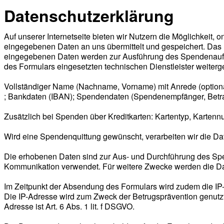
Datenschutzerklärung
Auf unserer Internetseite bieten wir Nutzern die Möglichkeit
eingegebenen Daten an uns übermittelt und gespeichert. Das F
eingegebenen Daten werden zur Ausführung des Spendenauftra
des Formulars eingesetzten technischen Dienstleister weiterg
Vollständiger Name (Nachname, Vorname) mit Anrede (optional 
; Bankdaten (IBAN); Spendendaten (Spendenempfänger, Bet
Zusätzlich bei Spenden über Kreditkarten: Kartentyp, Karten
Wird eine Spendenquittung gewünscht, verarbeiten wir die D
Die erhobenen Daten sind zur Aus- und Durchführung des Spe
Kommunikation verwendet. Für weitere Zwecke werden die Daten
Im Zeitpunkt der Absendung des Formulars wird zudem die IP
Die IP-Adresse wird zum Zweck der Betrugsprävention genutzt
Adresse ist Art. 6 Abs. 1 lit. f DSGVO.