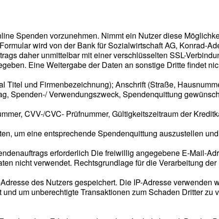
, online Spenden vorzunehmen. Nimmt ein Nutzer diese Möglichke
ormular wird von der Bank für Sozialwirtschaft AG, Konrad-Aden
gs daher unmittelbar mit einer verschlüsselten SSL-Verbindun
egeben. Eine Weitergabe der Daten an sonstige Dritte findet ni
Titel und Firmenbezeichnung); Anschrift (Straße, Hausnummer, 
rag, Spenden-/ Verwendungszweck, Spendenquittung gewünsch
nummer, CVV-/CVC- Prüfnummer, Gültigkeitszeitraum der Kreditka
aten, um eine entsprechende Spendenquittung auszustellen un
ndenauftrags erforderlich Die freiwillig angegebene E-Mail-A
 nicht verwendet. Rechtsgrundlage für die Verarbeitung der Da
-Adresse des Nutzers gespeichert. Die IP-Adresse verwenden w
 und um unberechtigte Transaktionen zum Schaden Dritter zu ve