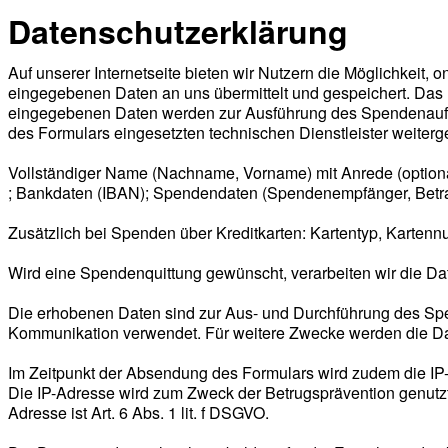
Datenschutzerklärung
Auf unserer Internetseite bieten wir Nutzern die Möglichkeit
eingegebenen Daten an uns übermittelt und gespeichert. Das F
eingegebenen Daten werden zur Ausführung des Spendenauftra
des Formulars eingesetzten technischen Dienstleister weiterg
Vollständiger Name (Nachname, Vorname) mit Anrede (optional 
; Bankdaten (IBAN); Spendendaten (Spendenempfänger, Bet
Zusätzlich bei Spenden über Kreditkarten: Kartentyp, Karten
Wird eine Spendenquittung gewünscht, verarbeiten wir die D
Die erhobenen Daten sind zur Aus- und Durchführung des Spe
Kommunikation verwendet. Für weitere Zwecke werden die Daten
Im Zeitpunkt der Absendung des Formulars wird zudem die IP
Die IP-Adresse wird zum Zweck der Betrugsprävention genutzt
Adresse ist Art. 6 Abs. 1 lit. f DSGVO.