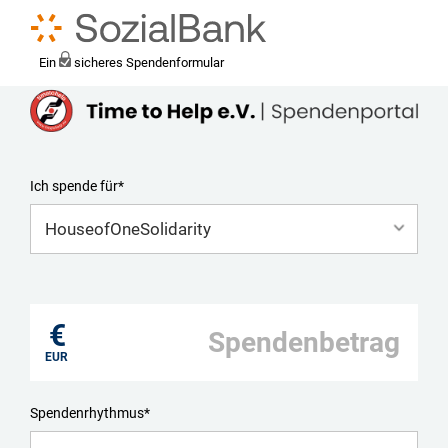
Ein
sicheres Spendenformular
Ich spende für*
Mein eigener Zweck*
€
EUR
Spendenrhythmus*