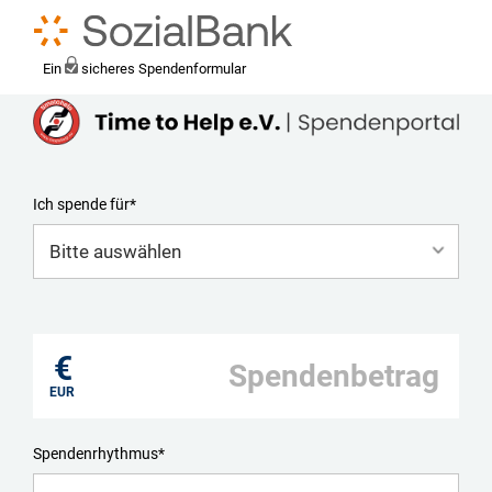
Ein
sicheres Spendenformular
Ich spende für*
Mein eigener Zweck*
€
EUR
Spendenrhythmus*