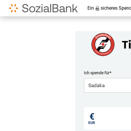
Ein
sicheres Spen
Ich spende für*
Mein eigener Zweck*
€
EUR