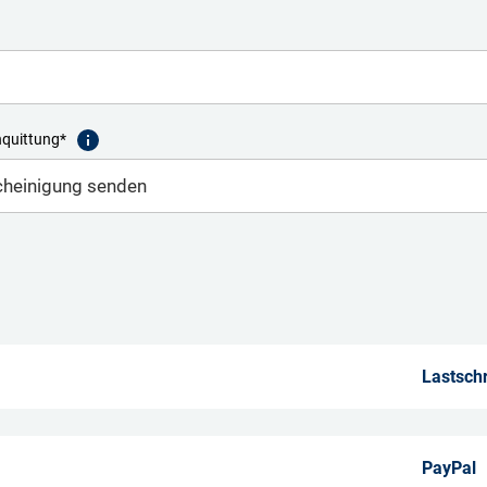
nquittung*
Lastschr
PayPal