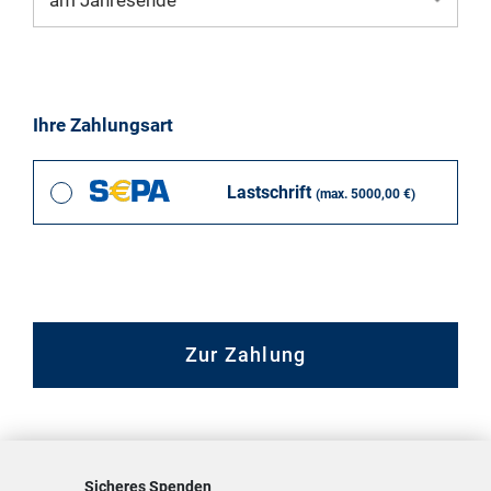
Ihre Zahlungsart
Lastschrift
(max. 5000,00 €)
10,00 EUR
Wir wollen alle pädagogische Fachkräfte unterstützen, psychische
Erkrankungen bei Schüler:innen zu erkennen und darauf reagieren zu
können.
Zur Zahlung
0% von 100%
Auswählen
Sicheres Spenden