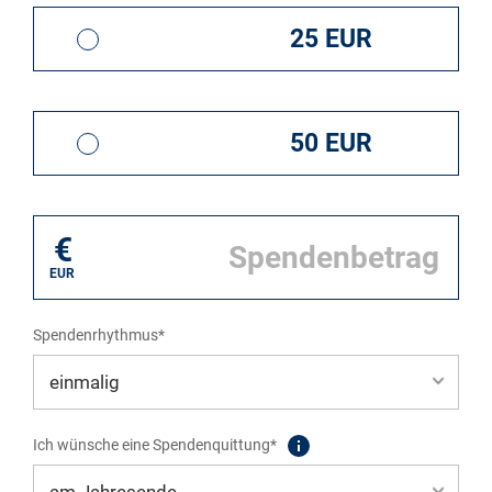
25 EUR
10,00 EUR
Auf www.wobehandeln.de können mehr als 850 Adressen in
München und Oberbayern mit Hilfe von zwei Suchmasken und 86
50 EUR
Kategorien durchsucht werden.
4% von 100%
€
EUR
Auswählen
Spendenrhythmus*
Fortbildungen für Pädagog:innen
Ich wünsche eine Spendenquittung*