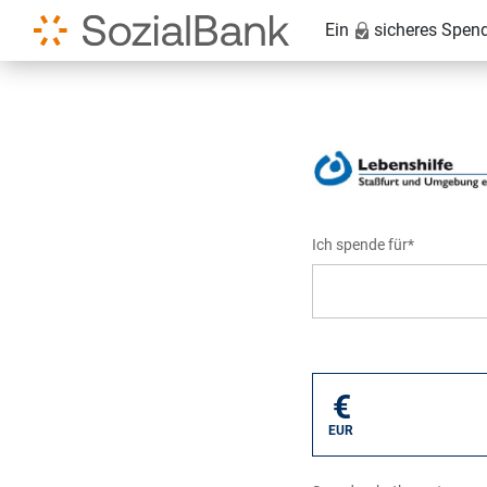
Ein
sicheres Spen
Ich spende für*
Mein eigener Zweck*
€
EUR