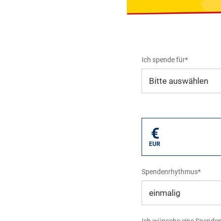
Ich spende für*
Mein eigener Zweck*
€
EUR
Spendenrhythmus*
Ich wünsche eine Spende