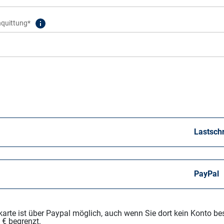
nquittung*
Lastschr
PayPal
karte ist über Paypal möglich, auch wenn Sie dort kein Konto bes
 € begrenzt.