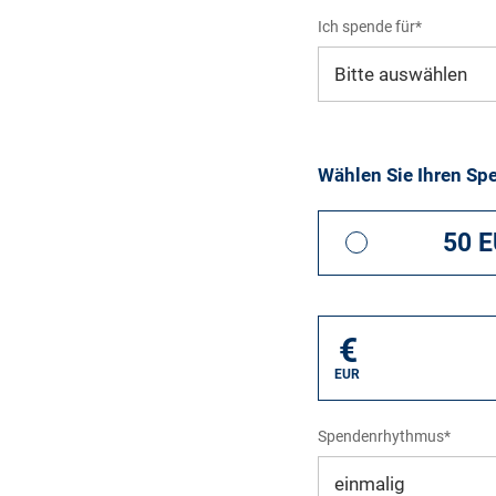
Ich spende für*
Mein eigener Zweck*
Wählen Sie Ihren Sp
50 
€
EUR
Spendenrhythmus*