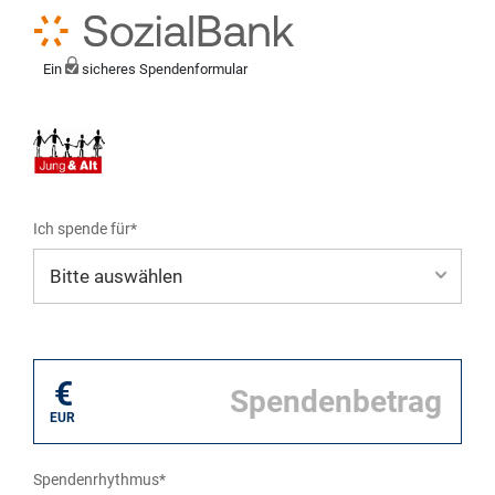
Ein
sicheres Spendenformular
Ich spende für*
Mein eigener Zweck*
€
EUR
Spendenrhythmus*