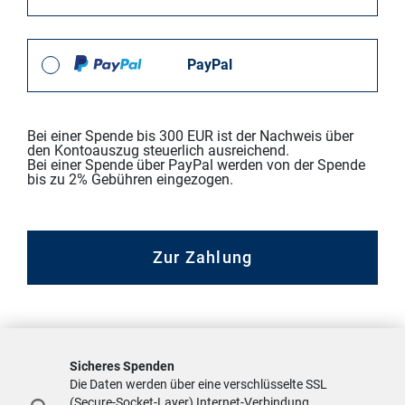
PayPal
Bei einer Spende bis 300 EUR ist der Nachweis über
den Kontoauszug steuerlich ausreichend.
Bei einer Spende über PayPal werden von der Spende
bis zu 2% Gebühren eingezogen.
Zur Zahlung
200,00 EUR
27 Klassen benötigen einen Sportplatz. Bringen Sie mit Ihrer Spende
Bewegung in die Sache...
Sicheres Spenden
1% von 100%
Die Daten werden über eine verschlüsselte SSL
(Secure-Socket-Layer) Internet-Verbindung