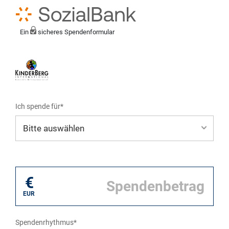
Ein
sicheres Spendenformular
Ich spende für*
Mein eigener Zweck*
€
EUR
Spendenrhythmus*