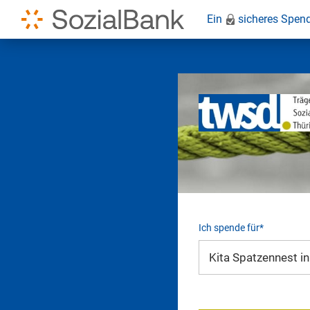
Ein
sicheres Spen
Ich spende für*
Mein eigener Zweck*