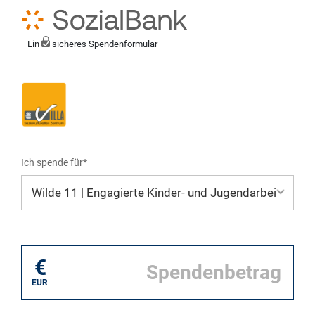
Ein
sicheres Spendenformular
Ich spende für*
Mein eigener Zweck*
€
EUR