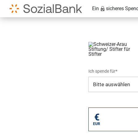
Ein
sicheres Spen
Ich spende für*
Mein eigener Zweck*
€
EUR