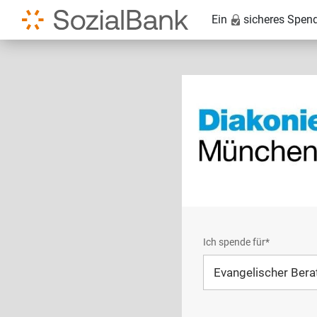
Ein
sicheres Spen
Ich spende für*
Mein eigener Zweck*