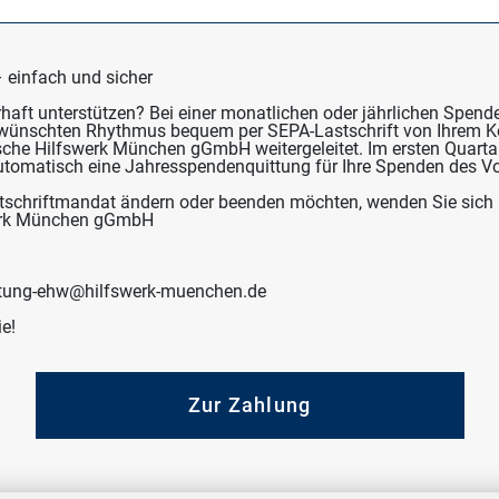
einfach und sicher
aft unterstützen? Bei einer monatlichen oder jährlichen Spende
ewünschten Rhythmus bequem per SEPA-Lastschrift von Ihrem 
sche Hilfswerk München gGmbH weitergeleitet. Im ersten Quarta
utomatisch eine Jahresspendenquittung für Ihre Spenden des Vo
schriftmandat ändern oder beenden möchten, wenden Sie sich bi
werk München gGmbH
ltung-ehw@hilfswerk-muenchen.de
ie!
Zur Zahlung