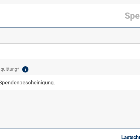
nquittung*
Lastschr