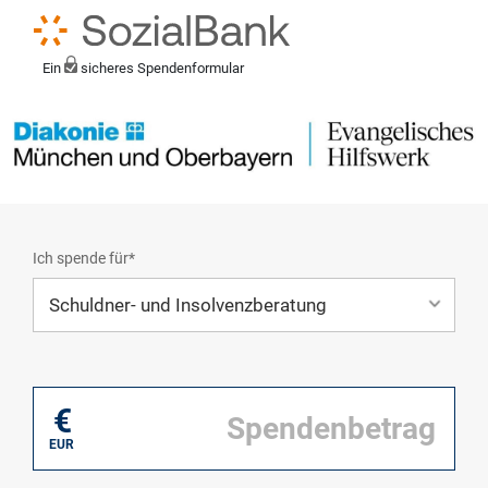
Ein
sicheres Spendenformular
Ich spende für*
Mein eigener Zweck*
€
EUR