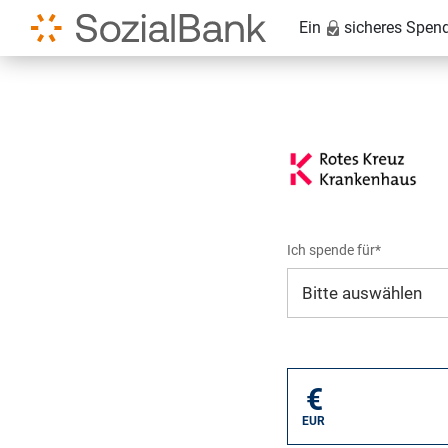
Ein
sicheres Spen
Ich spende für*
Mein eigener Zweck*
€
EUR