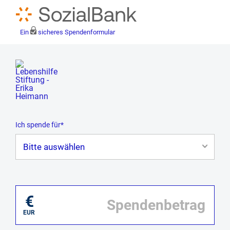
Ein
sicheres Spendenformular
Ich spende für*
Mein eigener Zweck*
€
EUR