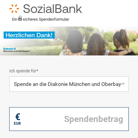
Ein
sicheres Spendenformular
Ich spende für*
Mein eigener Zweck*
€
EUR