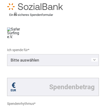
Ein
sicheres Spendenformular
Ich spende für*
Mein eigener Zweck*
€
EUR
Spendenrhythmus*