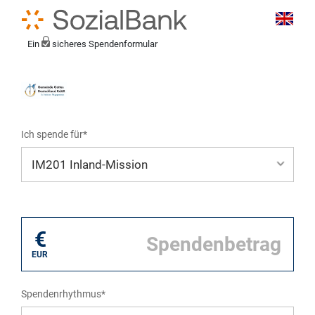
Ein
sicheres Spendenformular
Ich spende für*
Mein eigener Zweck*
€
EUR
Spendenrhythmus*