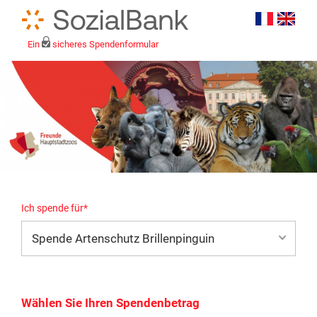
Ein
sicheres Spendenformular
Ich spende für*
Mein eigener Zweck*
Wählen Sie Ihren Spendenbetrag