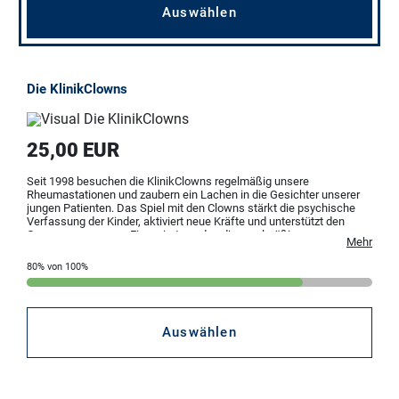
Auswählen
Die KlinikClowns
25,00 EUR
Seit 1998 besuchen die KlinikClowns regelmäßig unsere
Rheumastationen und zaubern ein Lachen in die Gesichter unserer
jungen Patienten. Das Spiel mit den Clowns stärkt die psychische
Verfassung der Kinder, aktiviert neue Kräfte und unterstützt den
Genesungsprozess. Finanziert werden die regelmäßigen
Mehr
„Clownsvisiten“ durch Spenden. Helfen Sie mit: Schenken Sie
unseren jungen rheumakranken Patienten ein Lachen!
80% von 100%
Auswählen