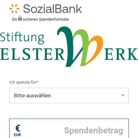
Ein
sicheres Spendenformular
Ich spende für*
Mein eigener Zweck*
€
EUR