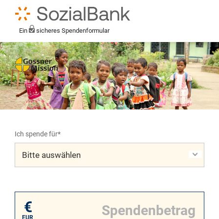
Ein
sicheres Spendenformular
Ich spende für*
Mein eigener Zweck*
€
EUR