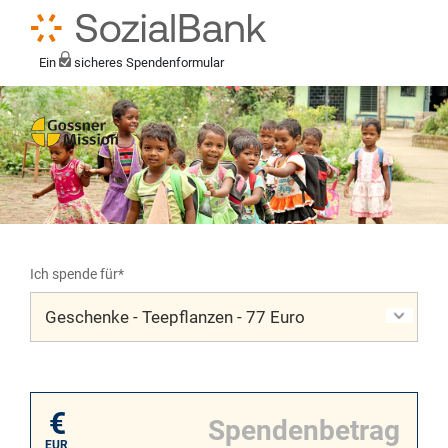
Ein
sicheres Spendenformular
Ich spende für*
Mein eigener Zweck*
€
EUR