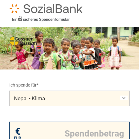
Ein
sicheres Spendenformular
Ich spende für*
Mein eigener Zweck*
€
EUR