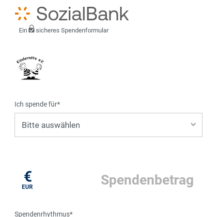
Ein
sicheres Spendenformular
Ich spende für*
Mein eigener Zweck*
€
EUR
Spendenrhythmus*