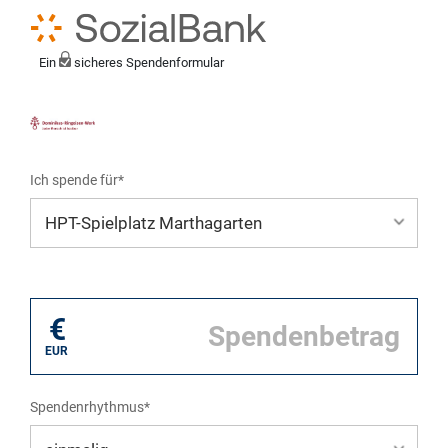
Ein
sicheres Spendenformular
Ich spende für*
Mein eigener Zweck*
€
EUR
Spendenrhythmus*