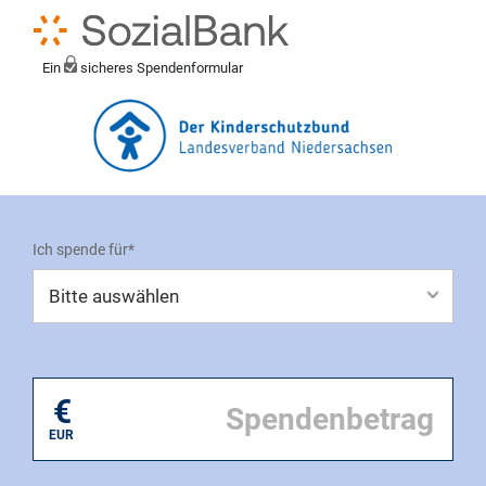
Ein
sicheres Spendenformular
Ich spende für*
Mein eigener Zweck*
€
EUR