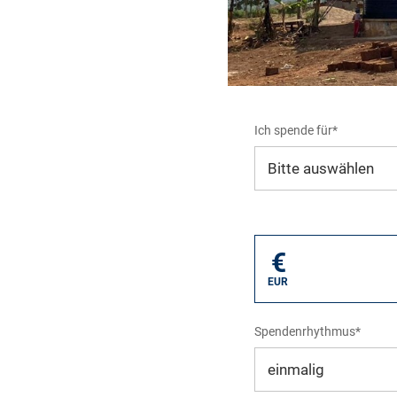
Ich spende für*
Mein eigener Zweck*
€
EUR
Spendenrhythmus*