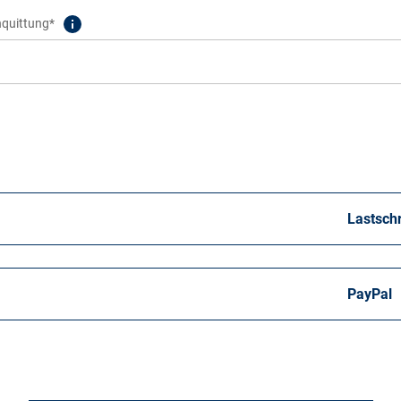
nquittung*
Lastschr
PayPal