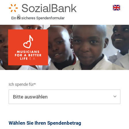
Ein
sicheres Spendenformular
Ich spende für*
Mein eigener Zweck*
Wählen Sie Ihren Spendenbetrag
Musikstipendium für "Matundas" aus Tansania