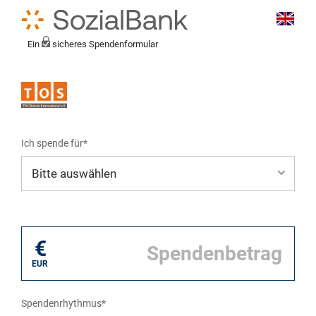
Ein
sicheres Spendenformular
Ich spende für*
Mein eigener Zweck*
€
EUR
Spendenrhythmus*